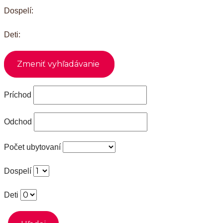
Dospelí:
Deti:
Príchod
Odchod
Počet ubytovaní
Dospelí
Deti