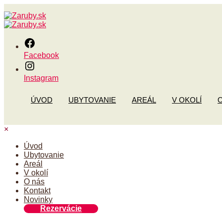
Facebook
Instagram
ÚVOD
UBYTOVANIE
AREÁL
V OKOLÍ
×
Úvod
Ubytovanie
Areál
V okolí
O nás
Kontakt
Novinky
Rezervácie