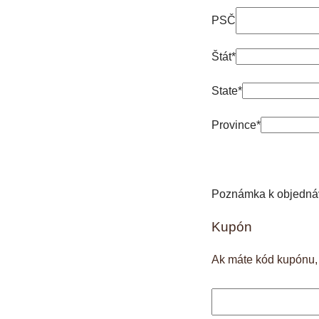
PSČ
Štát*
State*
Province*
Poznámka k objednáv
Kupón
Ak máte kód kupónu, z