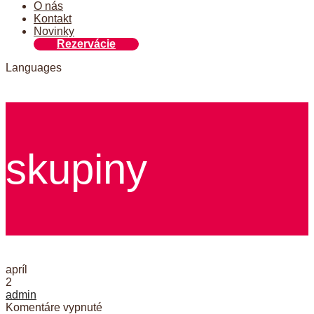
O nás
Kontakt
Novinky
Rezervácie
Languages
skupiny
apríl
2
admin
na
Komentáre vypnuté