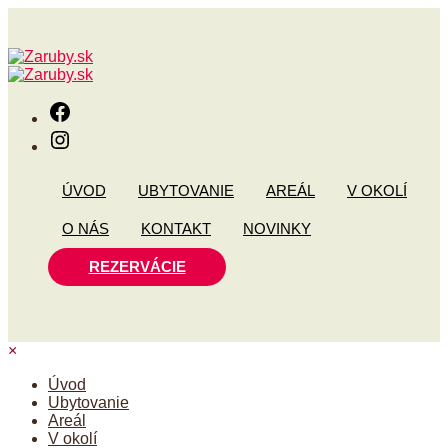
Facebook
Instagram
ÚVOD
UBYTOVANIE
AREÁL
V OKOLÍ
O NÁS
KONTAKT
NOVINKY
REZERVÁCIE
×
Úvod
Ubytovanie
Areál
V okolí